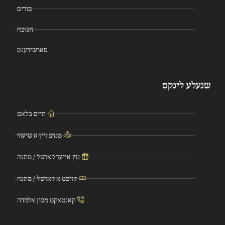
פורים
חנוכה
פארשידענס
שנעלע לינקס
היים בלאט
מנדב זיין א שיעור
נוץ אייער קארטל / מתנה
קויפט א קארטל / מתנה
קאנטאקט מכון אלמדה