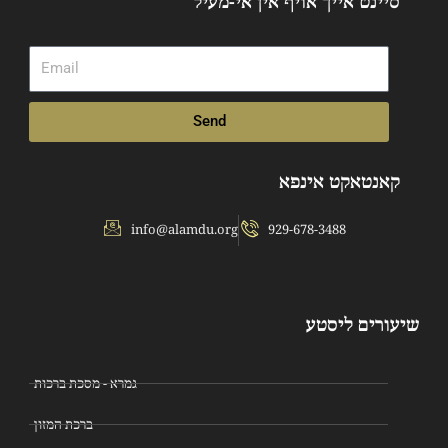
סיינט אייך אויף אין אי-מעיל
Email
Send
קאנטאקט אינפא
info@alamdu.org
929-678-3488
שיעורים ליסטע
גמרא - מסכת ברכות
ברכת המזון