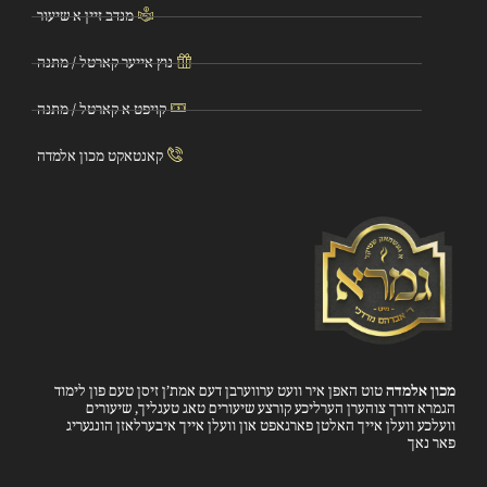
מנדב זיין א שיעור
נוץ אייער קארטל / מתנה
קויפט א קארטל / מתנה
קאנטאקט מכון אלמדה
מכון אלמדה
טוט האפן איר וועט ערווערבן דעם אמת’ן זיסן טעם פון לימוד
הגמרא דורך צוהערן הערליכע קורצע שיעורים טאג טעגליך, שיעורים
וועלכע וועלן אייך האלטן פארגאפט און וועלן אייך איבערלאזן הונגעריג
פאר נאך