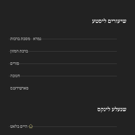
שיעורים ליסטע
גמרא - מסכת ברכות
ברכת המזון
פורים
חנוכה
פארשידענס
שנעלע לינקס
היים בלאט