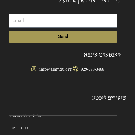
סיינט אייך אויף אין אי-מעיל
Email
Send
קאנטאקט אינפא
info@alamdu.org
929-678-3488
שיעורים ליסטע
גמרא - מסכת ברכות
ברכת המזון