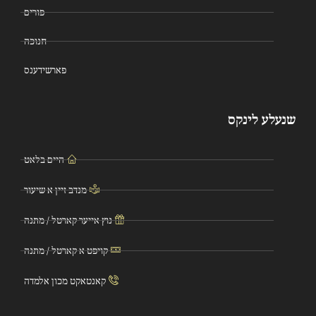
פורים
חנוכה
פארשידענס
שנעלע לינקס
היים בלאט
מנדב זיין א שיעור
נוץ אייער קארטל / מתנה
קויפט א קארטל / מתנה
קאנטאקט מכון אלמדה