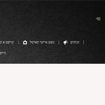
זכותים
נוצט אייער קארטל
קויפט א ק
היים