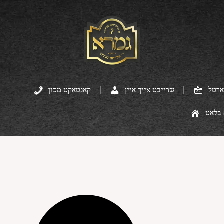
ארטל
שרייבט אייך איין
קאנטאקט מכון
 בלאט