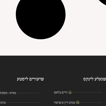
נעלע לינקס
שיעורים ליסטע
היים בלאט
גמרא - מסכת 
מנדב זיין א שיעור
ברכת 