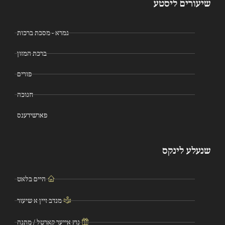
שיעורים ליסטע
גמרא - מסכת ברכות
ברכת המזון
פורים
חנוכה
פארשידענס
שנעלע לינקס
היים בלאט
מנדב זיין א שיעור
נוץ אייער קארטל / מתנה