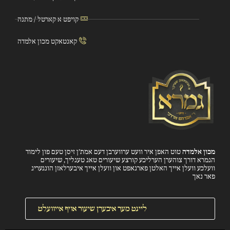
קויפט א קארטל / מתנה
קאנטאקט מכון אלמדה
מכון אלמדה
טוט האפן איר וועט ערווערבן דעם אמת’ן זיסן טעם פון לימוד
הגמרא דורך צוהערן הערליכע קורצע שיעורים טאג טעגליך, שיעורים
וועלכע וועלן אייך האלטן פארגאפט און וועלן אייך איבערלאזן הונגעריג
פאר נאך
ליינט מער איבערן שיעור אויף אייוועלט