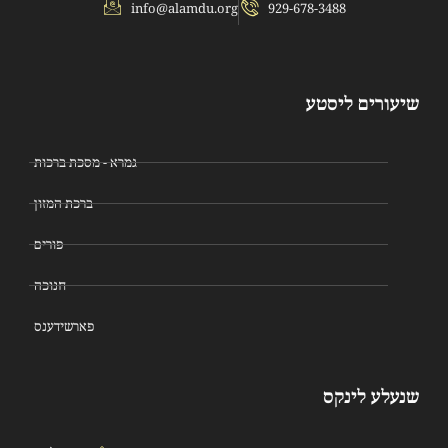
info@alamdu.org
929-678-3488
שיעורים ליסטע
גמרא - מסכת ברכות
ברכת המזון
פורים
חנוכה
פארשידענס
שנעלע לינקס