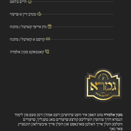
היים בלאט
מנדב זיין א שיעור
נוץ אייער קארטל / מתנה
קויפט א קארטל / מתנה
קאנטאקט מכון אלמדה
מכון אלמדה
טוט האפן איר וועט ערווערבן דעם אמת’ן זיסן טעם פון לימוד
הגמרא דורך צוהערן הערליכע קורצע שיעורים טאג טעגליך, שיעורים
וועלכע וועלן אייך האלטן פארגאפט און וועלן אייך איבערלאזן הונגעריג
פאר נאך