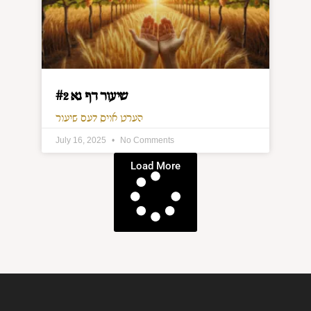
שיעור דף נא #2
הערט אויס דעם שיעור
July 16, 2025
No Comments
Load More