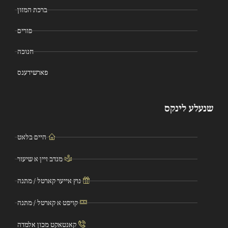
ברכת המזון
פורים
חנוכה
פארשידענס
שנעלע לינקס
היים בלאט
מנדב זיין א שיעור
נוץ אייער קארטל / מתנה
קויפט א קארטל / מתנה
קאנטאקט מכון אלמדה