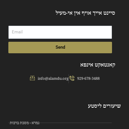
סיינט אייך אויף אין אי-מעיל
Email
Send
קאנטאקט אינפא
info@alamdu.org
929-678-3488
שיעורים ליסטע
גמרא - מסכת ברכות