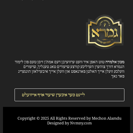
מכון אלמדה
טוט האפן איר וועט ערווערבן דעם אמת’ן זיסן טעם פון לימוד
הגמרא דורך צוהערן הערליכע קורצע שיעורים טאג טעגליך, שיעורים
וועלכע וועלן אייך האלטן פארגאפט און וועלן אייך איבערלאזן הונגעריג
פאר נאך
ליינט מער איבערן שיעור אויף אייוועלט
Copyright © 2025 All Rights Reserved by Mechon Alamdu
Designed by
Nvmny.com