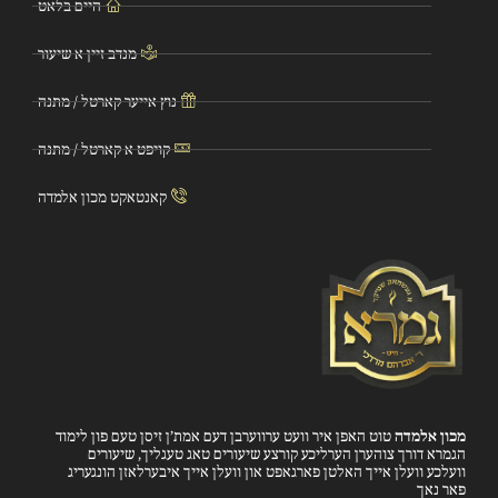
היים בלאט
מנדב זיין א שיעור
נוץ אייער קארטל / מתנה
קויפט א קארטל / מתנה
קאנטאקט מכון אלמדה
מכון אלמדה
טוט האפן איר וועט ערווערבן דעם אמת’ן זיסן טעם פון לימוד
הגמרא דורך צוהערן הערליכע קורצע שיעורים טאג טעגליך, שיעורים
וועלכע וועלן אייך האלטן פארגאפט און וועלן אייך איבערלאזן הונגעריג
פאר נאך