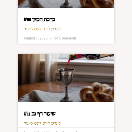
ברכת המזון #96
הערט אויס דעם שיעור
August 7, 2025
No Comments
שיעור דף נב #11
הערט אויס דעם שיעור