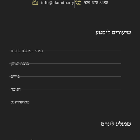
info@alamdu.org
929-678-3488
שיעורים ליסטע
גמרא - מסכת ברכות
ברכת המזון
פורים
חנוכה
פארשידענס
שנעלע לינקס