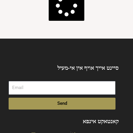
סיינט אייך אויף אין אי-מעיל
Email
Send
קאנטאקט אינפא