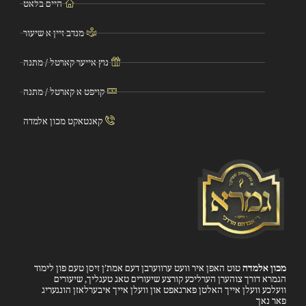
היים בלאט
מנדב זיין א שיעור
נוץ אייער קארטל / מתנה
קויפט א קארטל / מתנה
קאנטאקט מכון אלמדה
מכון אלמדה
טוט האפן איר וועט ערווערבן דעם אמת’ן זיסן טעם פון לימוד
הגמרא דורך צוהערן הערליכע קורצע שיעורים טאג טעגליך, שיעורים
וועלכע וועלן אייך האלטן פארגאפט און וועלן אייך איבערלאזן הונגעריג
פאר נאך