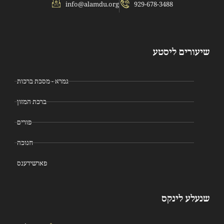
info@alamdu.org
929-678-3488
שיעורים ליסטע
גמרא - מסכת ברכות
ברכת המזון
פורים
חנוכה
פארשידענס
שנעלע לינקס