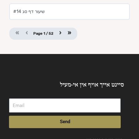
שיעור דף סג #14
«
‹
›
»
Page
1
/
52
סיינט אייך אויף אין אי-מעיל
Email
Send