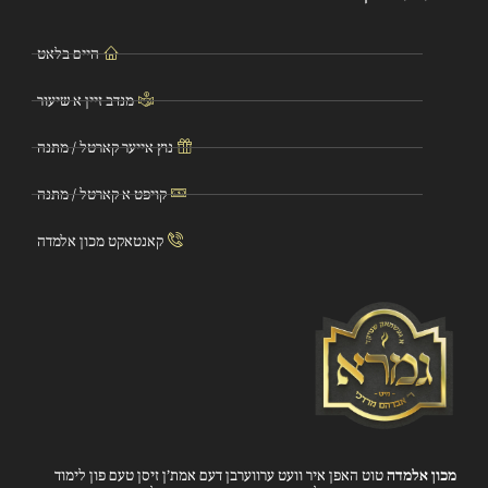
היים בלאט
מנדב זיין א שיעור
נוץ אייער קארטל / מתנה
קויפט א קארטל / מתנה
קאנטאקט מכון אלמדה
מכון אלמדה
טוט האפן איר וועט ערווערבן דעם אמת’ן זיסן טעם פון לימוד