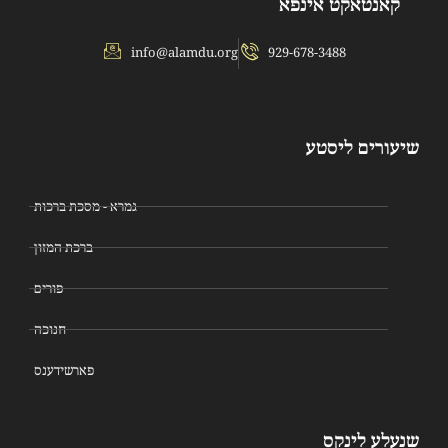
קאנטאקט אינפא
info@alamdu.org
929-678-3488
שיעורים ליסטע
גמרא - מסכת ברכות
ברכת המזון
פורים
חנוכה
פארשידענס
שנעלע לינקס