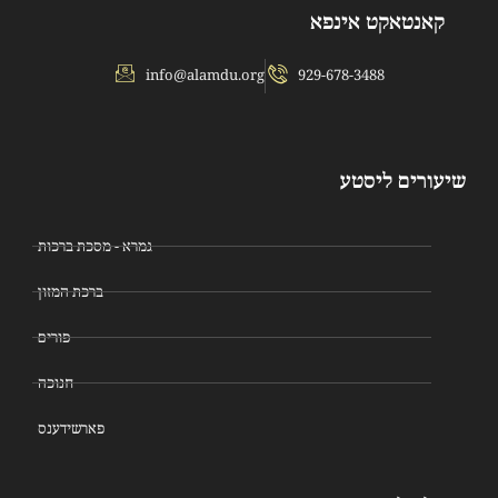
קאנטאקט אינפא
info@alamdu.org
929-678-3488
שיעורים ליסטע
גמרא - מסכת ברכות
ברכת המזון
פורים
חנוכה
פארשידענס