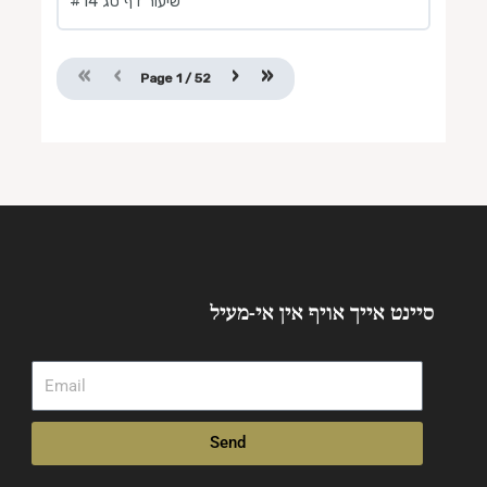
שיעור דף סג #14
«
‹
›
»
Page
1
/
52
סיינט אייך אויף אין אי-מעיל
Email
Send