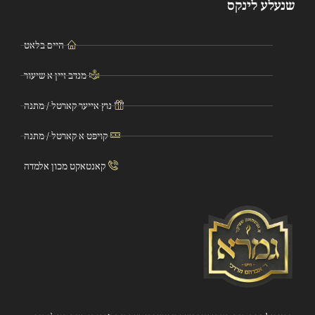
שנעלע לינקס
היים בלאט
מנדב זיין א שיעור
נוץ אייער קארטל / מתנה
קויפט א קארטל / מתנה
קאנטאקט מכון אלמדה